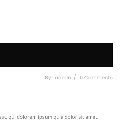
By : admin
0 Comments
t, qui dolorem ipsum quia dolor sit amet,