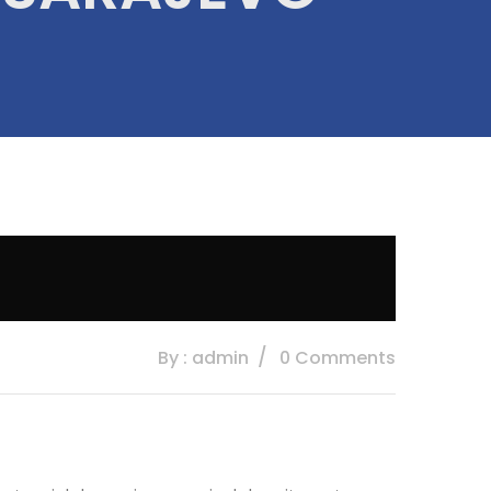
By : admin
0 Comments