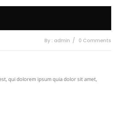
By : admin
0 Comments
t, qui dolorem ipsum quia dolor sit amet,