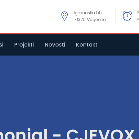
Igmanska bb
R
71320 Vogošća
P
si
Projekti
Novosti
Kontakt
monial - CJEVO