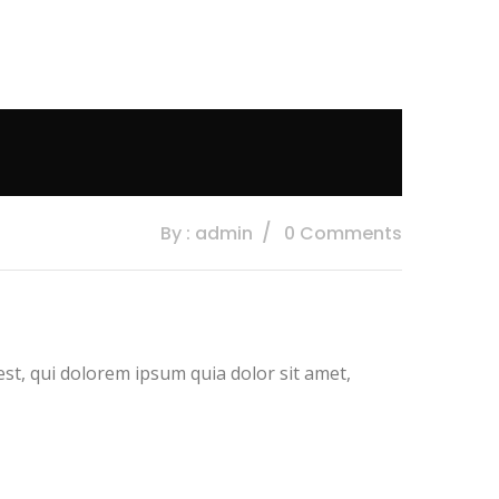
By : admin
0 Comments
t, qui dolorem ipsum quia dolor sit amet,