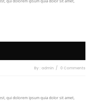
t, qui dolorem ipsum quia dolor sit amet,
By : admin
0 Comments
t, qui dolorem ipsum quia dolor sit amet,