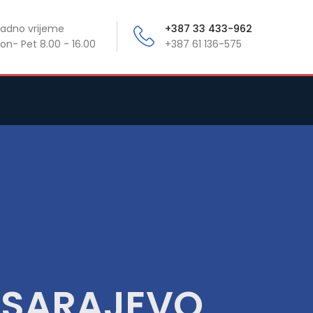
adno vrijeme
+387 33 433-962
on- Pet 8.00 - 16.00
+387 61 136-575
X SARAJEVO