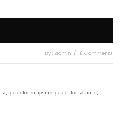
By : admin
0 Comments
t, qui dolorem ipsum quia dolor sit amet,