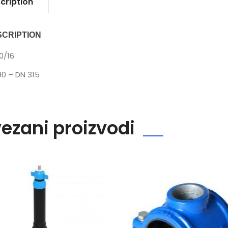
cription
SCRIPTION
0/16
90 – DN 315
ezani proizvodi