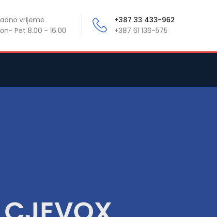
adno vrijeme
+387 33 433-962
on- Pet 8.00 - 16.00
+387 61 136-575
 - CJEVOX