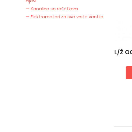
cijevi
— Kanalice sa rešetkom
— Elektromotori za sve vrste ventila
L/Ž O