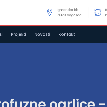
Igmanska bb
R
71320 Vogošća
P
si
Projekti
Novosti
Kontakt
rofuzne ogrlice