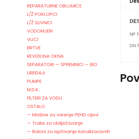
Des
REPARATURNE OBUJMICE
L/Ž POKLOPCI
DE
L/Ž SLIVNICI
VODOMJERI
NP 1
VIJCI
DN 
BRTVE
REVIZIONA OKNA
SEPARATORI — SPREMNICI — BIO
UREĐAJI
Pov
PUMPE
M.D.K.
FILTERI ZA VODU
OSTALO
— Mašine za varenje PEHD cijevi
— Trake za obilježavanje
— Baloni za ispitivanje kanalizacionih