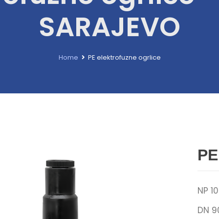
SARAJEVO
Home
PE elektrofuzne ogrlice
PE
NP 10
DN 9