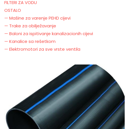
FILTERI ZA VODU
OSTALO
— Mašine za varenje PEHD cijevi
— Trake za obilježavanje
— Baloni za ispitivanje kanalizacionih cijevi
— Kanalice sa rešetkom
— Elektromotori za sve vrste ventila