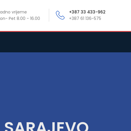
adno vrijeme
+387 33 433-962
on- Pet 8.00 - 16.00
+387 61 136-575
X SARAJEVO