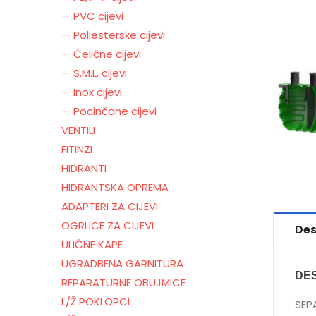
— PVC cijevi
— Poliesterske cijevi
— Čelične cijevi
— S.M.L. cijevi
— Inox cijevi
— Pocinčane cijevi
VENTILI
FITINZI
HIDRANTI
HIDRANTSKA OPREMA
ADAPTERI ZA CIJEVI
OGRLICE ZA CIJEVI
Des
ULIČNE KAPE
UGRADBENA GARNITURA
DE
REPARATURNE OBUJMICE
L/Ž POKLOPCI
SEP