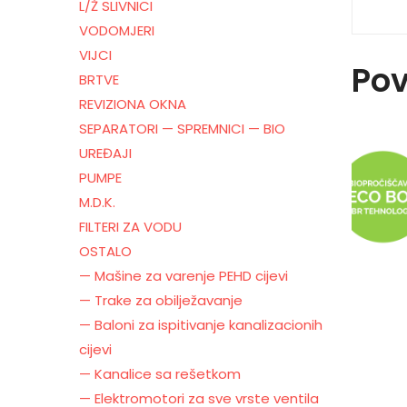
L/Ž SLIVNICI
VODOMJERI
VIJCI
Pov
BRTVE
REVIZIONA OKNA
SEPARATORI — SPREMNICI — BIO
UREĐAJI
PUMPE
M.D.K.
FILTERI ZA VODU
OSTALO
— Mašine za varenje PEHD cijevi
— Trake za obilježavanje
— Baloni za ispitivanje kanalizacionih
cijevi
— Kanalice sa rešetkom
— Elektromotori za sve vrste ventila