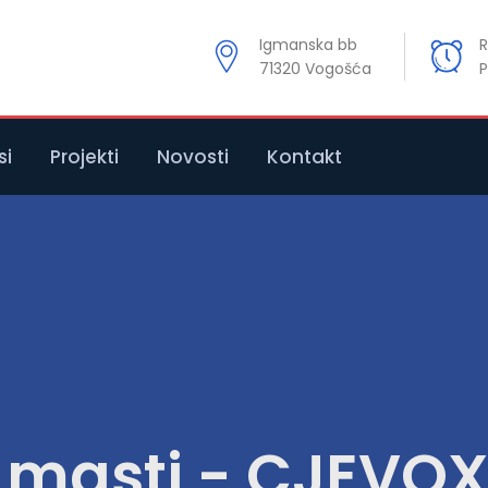
Igmanska bb
R
71320 Vogošća
P
si
Projekti
Novosti
Kontakt
i masti - CJEVO