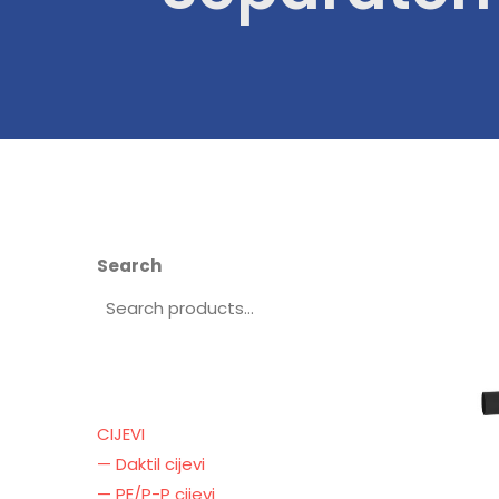
Search
CIJEVI
— Daktil cijevi
— PE/P-P cijevi